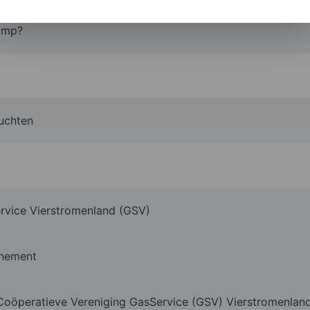
omp?
luchten
ervice Vierstromenland (GSV)
nement
oöperatieve Vereniging GasService (GSV) Vierstromenlan