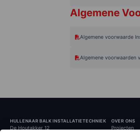
Algemene Vo
Algemene voorwaarde Ins
Algemene voorwaarden vo
HULLENAAR BALK INSTALLATIETECHNIEK
OVER ONS
De Houtakker 12
Projecten
6681 CW Bemmel
Vacatures