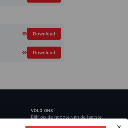
Download
Download
VOLG ONS
Blijf op de hoogte van de laatste
ontwikkelingen en volg ons via de