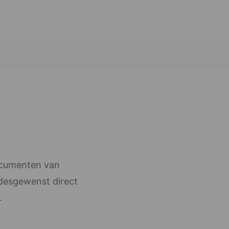
documenten van
 desgewenst direct
.