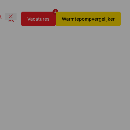
4
t
Vacatures
Warmtepompvergelijker