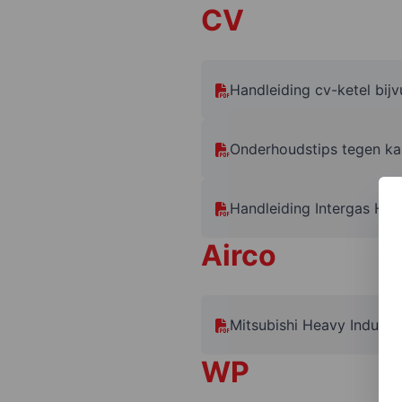
CV
Handleiding cv-ketel bijv
Onderhoudstips tegen ka
Handleiding Intergas HR
Airco
Mitsubishi Heavy Industri
WP